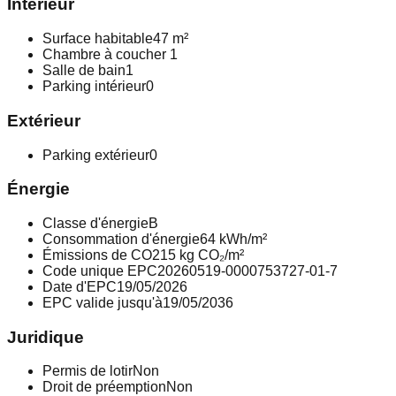
Intérieur
purement indicatif. Pour plus d'informations et/ou une visite,
n'hésitez pas à nous contacter via info@qspot.be.
Surface habitable
47 m²
Chambre à coucher
1
Salle de bain
1
Parking intérieur
0
Extérieur
Parking extérieur
0
Énergie
Classe d'énergie
B
Consommation d'énergie
64 kWh/m²
Émissions de CO2
15 kg CO₂/m²
Code unique EPC
20260519‐0000753727‐01‐7
Date d'EPC
19/05/2026
EPC valide jusqu'à
19/05/2036
Juridique
Permis de lotir
Non
Droit de préemption
Non