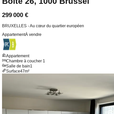
Boîte 26, 1000 Brussel
299 000 €
BRUXELLES - Au cœur du quartier européen
Appartement
À vendre
Appartement
Chambre à coucher
1
Salle de bain
1
Surface
47m²