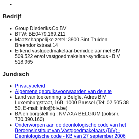
Bedrijf
Group Diederik&Co BV
BTW: BE0479.169.211
Maatschappelijke zetel: 3800 Sint-Truiden,
Breendonkstraat 14
Erkend vastgoedmakelaar-bemiddelaar met BIV
509.522 en/of vastgoedmakelaar-syndicus - BIV
518.965
Juridisch
Privacybeleid
Algemene gebruiksvoorwaarden van de site
Land van toekenning is Belgïe. Adres BIV :
Luxemburgstraat, 16B, 1000 Brussel (Tel: 02 505 38
50, E-mail: info@biv.be)
BA en borgstelling : NV AXA BELGIUM (polisnr.
730.390.160)
Onderworpen aan de deontologische code van het
Beroepsinstituut van Vastgoedmakelaars (BIV) -
Deontologische code - KB van 27 september 2006