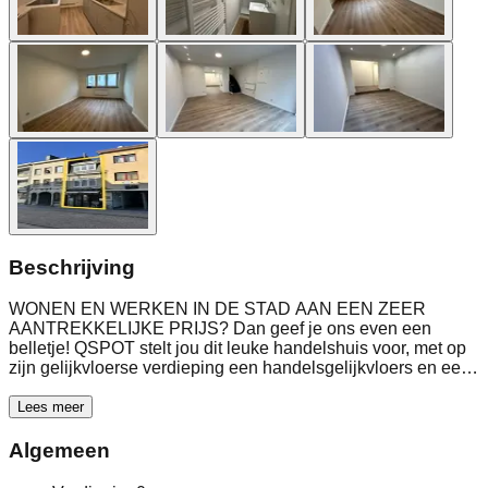
Beschrijving
WONEN EN WERKEN IN DE STAD AAN EEN ZEER
AANTREKKELIJKE PRIJS? Dan geef je ons even een
belletje! QSPOT stelt jou dit leuke handelshuis voor, met op
zijn gelijkvloerse verdieping een handelsgelijkvloers en een
bovengelegen zeer praktische woning met leefruimte,
ingerichte keuken (koelkast, diepvriezer, kookplaat, combi-
Lees meer
oven, gootsteen, kastruimte), een badkamer met douche,
lavabo en toiletruimte. Helemaal boven bevinden zich 2
Algemeen
slaapkamers. Het gebouw werd binnenin volledig nieuw
gerenoveerd. EPC: F (507 kwh/m² jaar) - elektrische