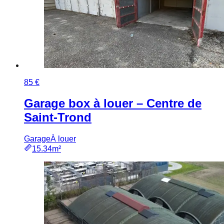
85 €
Garage box à louer – Centre de
Saint-Trond
Garage
À louer
15.34m²