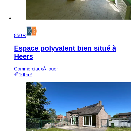
850 €
Espace polyvalent bien situé à
Heers
Commerciaux
À louer
100m²