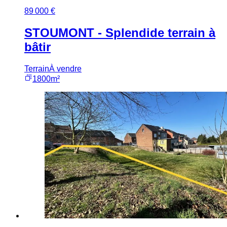
89 000 €
STOUMONT - Splendide terrain à
bâtir
Terrain
À vendre
1800m²