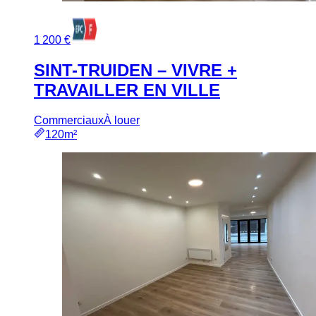
1 200 €
SINT-TRUIDEN – VIVRE +
TRAVAILLER EN VILLE
Commerciaux
À louer
120m²