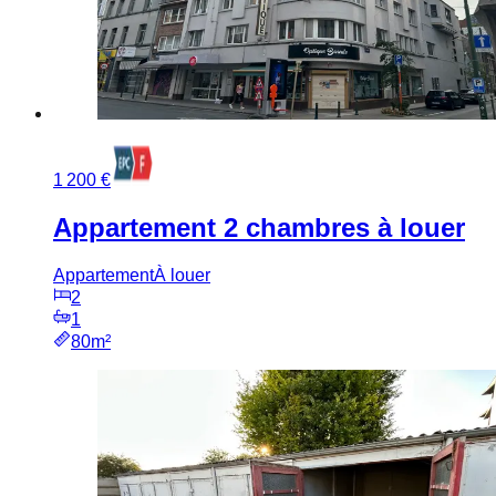
1 200 €
Appartement 2 chambres à louer
Appartement
À louer
2
1
80m²