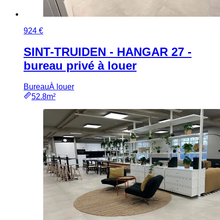
924 €
SINT-TRUIDEN - HANGAR 27 -
bureau privé à louer
Bureau
À louer
52.8m²