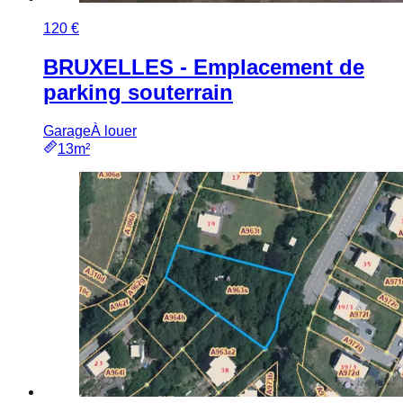
120 €
BRUXELLES - Emplacement de
parking souterrain
Garage
À louer
13m²