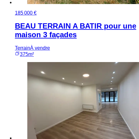
185 000 €
BEAU TERRAIN A BATIR pour une
maison 3 façades
Terrain
À vendre
375m²