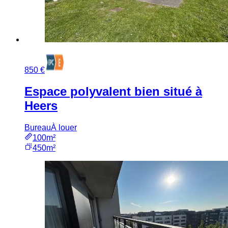
850 €
Espace polyvalent bien situé à
Heers
Bureau
À louer
100m²
450m²