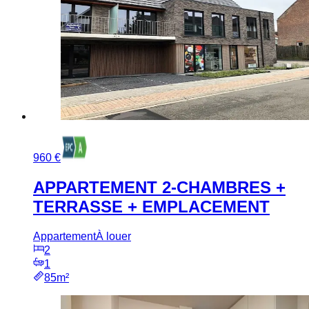
960 €
APPARTEMENT 2-CHAMBRES +
TERRASSE + EMPLACEMENT
Appartement
À louer
2
1
85m²