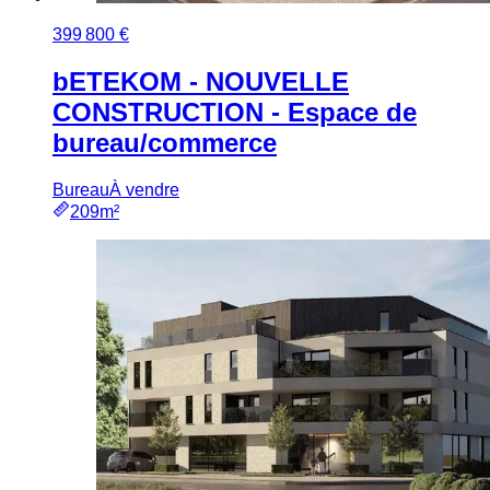
399 800 €
bETEKOM - NOUVELLE
CONSTRUCTION - Espace de
bureau/commerce
Bureau
À vendre
209m²