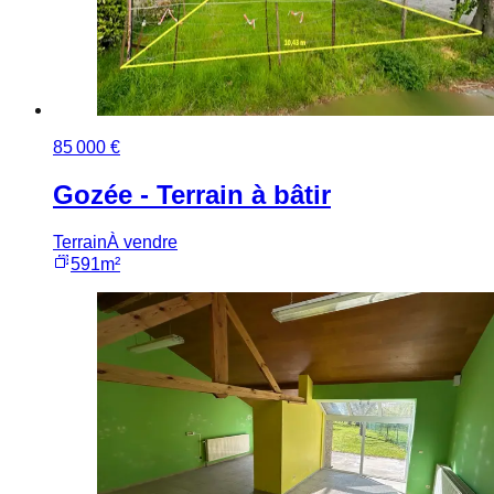
85 000 €
Gozée - Terrain à bâtir
Terrain
À vendre
591m²