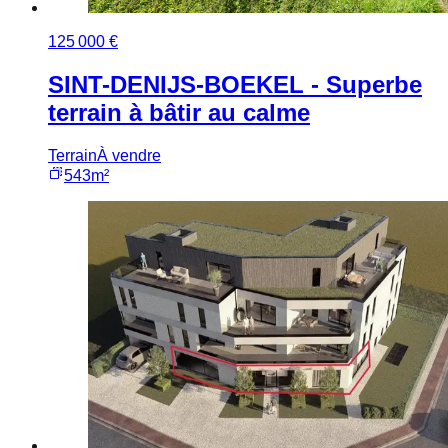
125 000 €
SINT-DENIJS-BOEKEL - Superbe
terrain à bâtir au calme
Terrain
À vendre
543m²