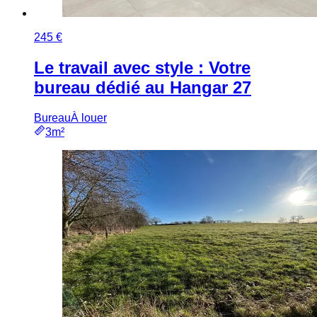
245 €
Le travail avec style : Votre
bureau dédié au Hangar 27
Bureau
À louer
3m²