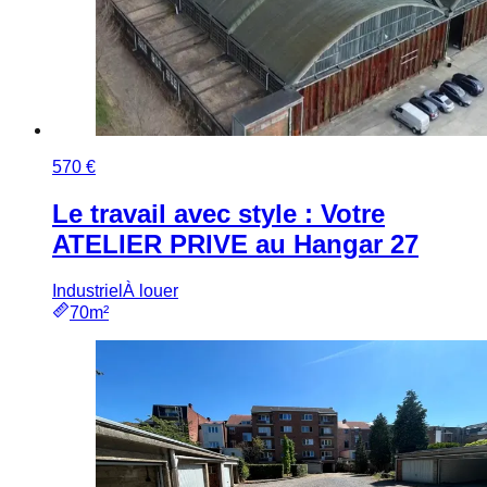
570 €
Le travail avec style : Votre
ATELIER PRIVE au Hangar 27
Industriel
À louer
70m²