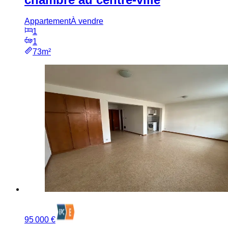
Appartement
À vendre
1
1
73m²
95 000 €